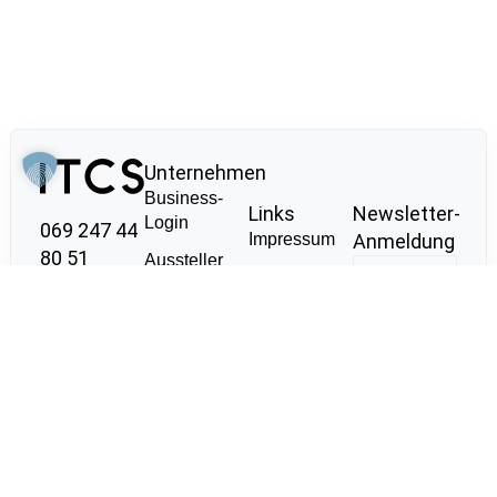
Unternehmen
Business-
Links
Newsletter-
Login
069 247 44
Impressum
Anmeldung
80 51
Aussteller
Datenschutzerklärung
werden
Meisengasse
AGB
11
Stellenanzeigen
schalten
Nachhaltigkeit
60313
Behind the
Frankfurt am
Scenes Tour
Main
Kooperationen
info@it-cs.io
Ich bin damit
made with 💖 by
einverstanden, dass