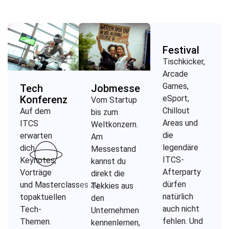
Festival
Tischkicker,
Arcade
Games,
Tech
Jobmesse
Konferenz
eSport,
Vom Startup
Chillout
Auf dem
bis zum
Areas und
ITCS
Weltkonzern.
die
erwarten
Am
legendäre
dich
Messestand
ITCS-
Keynotes,
kannst du
Afterparty
Vorträge
direkt die
dürfen
und
Masterclasses
zu
Tekkies aus
natürlich
topaktuellen
den
auch nicht
Tech-
Unternehmen
fehlen. Und
Themen.
kennenlernen,