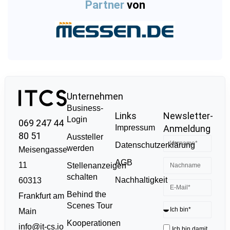
Partner
von
Unternehmen
Business-
Links
Newsletter-
Login
069 247 44
Impressum
Anmeldung
80 51
Aussteller
Datenschutzerklärung
werden
Meisengasse
AGB
11
Stellenanzeigen
schalten
Nachhaltigkeit
60313
Behind the
Frankfurt am
Scenes Tour
Main
Kooperationen
info@it-cs.io
Ich bin damit