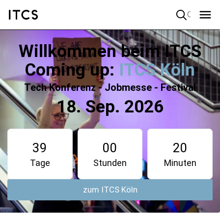
Quick search
Willkommen beim ITCS
Coming up:
ITCS Köln
Tech Konferenz - Jobmesse - Festival
18. Sep. 2026
39
00
20
Tage
Stunden
Minuten
zum ITCS Köln