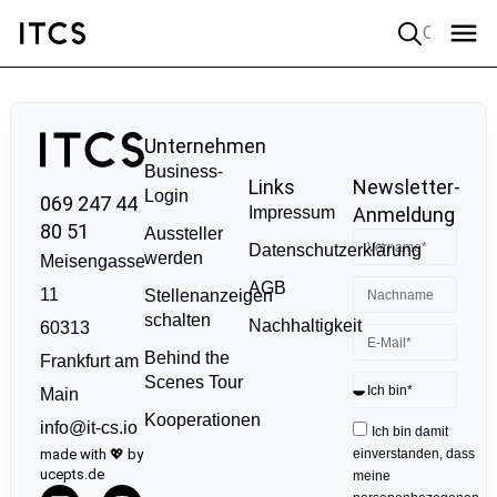
Quick search
Unternehmen
Business-
Links
Newsletter-
Login
069 247 44
Impressum
Anmeldung
80 51
Aussteller
Datenschutzerklärung
werden
Meisengasse
AGB
11
Stellenanzeigen
schalten
Nachhaltigkeit
60313
Behind the
Frankfurt am
Scenes Tour
Main
Kooperationen
info@it-cs.io
Ich bin damit
made with 💖 by
einverstanden, dass
ucepts.de
meine