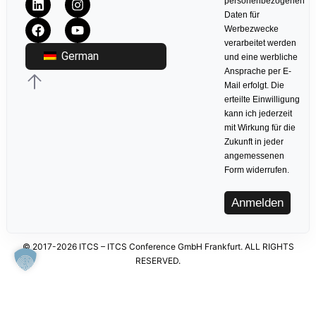
personenbezogenen
Daten für
Werbezwecke
verarbeitet werden
German
und eine werbliche
Ansprache per E-
Mail erfolgt. Die
erteilte Einwilligung
kann ich jederzeit
mit Wirkung für die
Zukunft in jeder
angemessenen
Form widerrufen.
Anmelden
© 2017-2026 ITCS – ITCS Conference GmbH Frankfurt. ALL RIGHTS
RESERVED.