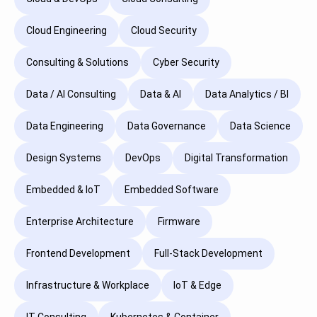
Cloud Engineering
Cloud Security
Consulting & Solutions
Cyber Security
Data / AI Consulting
Data & AI
Data Analytics / BI
Data Engineering
Data Governance
Data Science
Design Systems
DevOps
Digital Transformation
Embedded & IoT
Embedded Software
Enterprise Architecture
Firmware
Frontend Development
Full-Stack Development
Infrastructure & Workplace
IoT & Edge