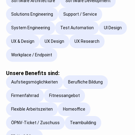
Software Architecture
Software Development
Solutions Engineering
Support / Service
System Engineering
Test Automation
UI Design
UX & Design
UX Design
UX Research
Workplace / Endpoint
Unsere Benefits sind:
Aufstiegsmöglichkeiten
Berufliche Bildung
Firmenfahrrad
Fitnessangebot
Flexible Arbeitszeiten
Homeoffice
ÖPNV-Ticket / Zuschuss
Teambuilding