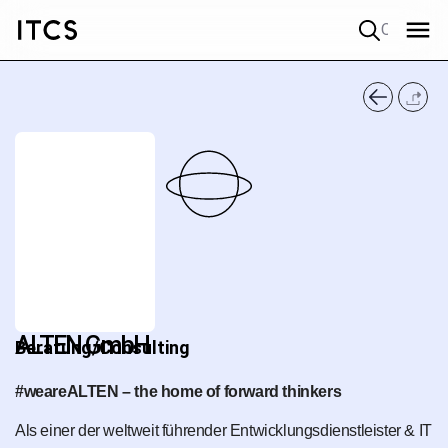
Quick search
ALTEN GmbH
Beratung/Consulting
#weareALTEN – the home of forward thinkers
Als einer der weltweit führender Entwicklungsdienstleister & IT