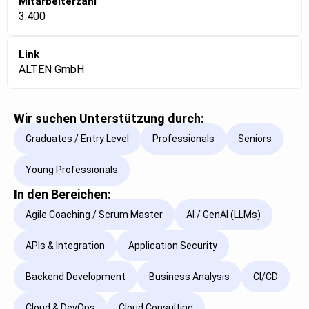
Mitarbeiterzahl
3.400
Link
ALTEN GmbH
Wir suchen Unterstützung durch:
Graduates / Entry Level
Professionals
Seniors
Young Professionals
In den Bereichen:
Agile Coaching / Scrum Master
AI / GenAI (LLMs)
APIs & Integration
Application Security
Backend Development
Business Analysis
CI/CD
Cloud & DevOps
Cloud Consulting