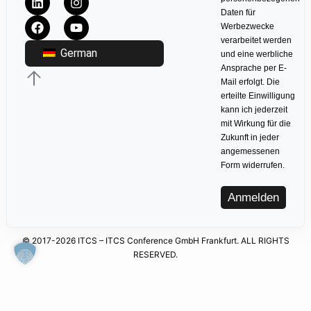
Daten für
Werbezwecke
verarbeitet werden
German
und eine werbliche
Ansprache per E-
Mail erfolgt. Die
erteilte Einwilligung
kann ich jederzeit
mit Wirkung für die
Zukunft in jeder
angemessenen
Form widerrufen.
Anmelden
© 2017-2026 ITCS – ITCS Conference GmbH Frankfurt. ALL RIGHTS
RESERVED.