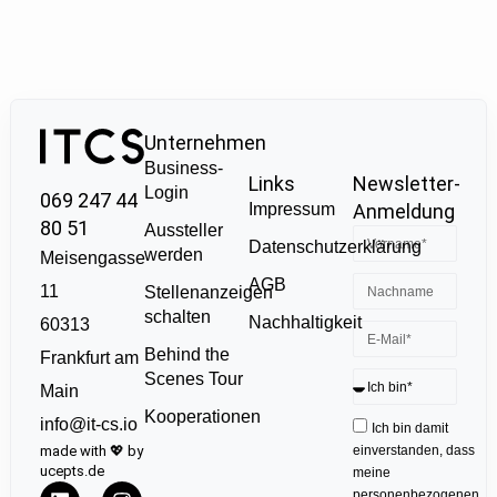
Unternehmen
Business-
Links
Newsletter-
Login
069 247 44
Impressum
Anmeldung
80 51
Aussteller
Datenschutzerklärung
werden
Meisengasse
AGB
11
Stellenanzeigen
schalten
Nachhaltigkeit
60313
Behind the
Frankfurt am
Scenes Tour
Main
Kooperationen
info@it-cs.io
Ich bin damit
made with 💖 by
einverstanden, dass
ucepts.de
meine
personenbezogenen