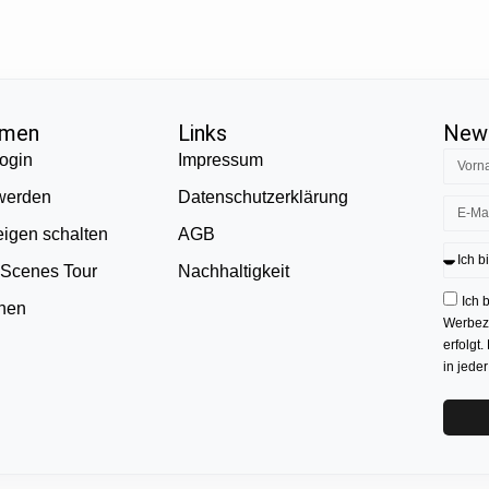
hmen
Links
News
ogin
Impressum
 werden
Datenschutzerklärung
eigen schalten
AGB
 Scenes Tour
Nachhaltigkeit
Ich 
onen
Werbezw
erfolgt.
in jede