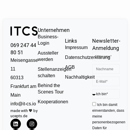
Unternehmen
Business-
Links
Newsletter-
Login
069 247 44
Impressum
Anmeldung
80 51
Aussteller
Datenschutzerklärung
werden
Meisengasse
AGB
11
Stellenanzeigen
schalten
Nachhaltigkeit
60313
Behind the
Frankfurt am
Scenes Tour
Main
Kooperationen
info@it-cs.io
Ich bin damit
made with 💖 by
einverstanden, dass
ucepts.de
meine
personenbezogenen
Daten für