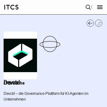
Quick search
Devctrl
IT Branche
Devctrl – die Governance-Plattform für KI-Agenten im
Unternehmen