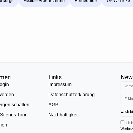
vorsorge
Flexible Arbeitszeiten
Homeoffice
ÖPNV-Ticket 
hmen
Links
News
ogin
Impressum
 werden
Datenschutzerklärung
eigen schalten
AGB
 Scenes Tour
Nachhaltigkeit
Ich 
onen
Werbezw