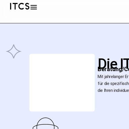
Die I
Beratung/C
Mit jahrelanger E
für die spezifis
die Ihren individ