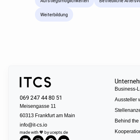
Aufstiegsmöglichkeiten
Betriebliche Alters
Weiterbildung
Unterne
Business-L
069 247 44 80 51
Aussteller
Meisengasse 11
Stellenanz
60313 Frankfurt am Main
Behind the
info@it-cs.io
Kooperati
made with 💖 by ucepts.de