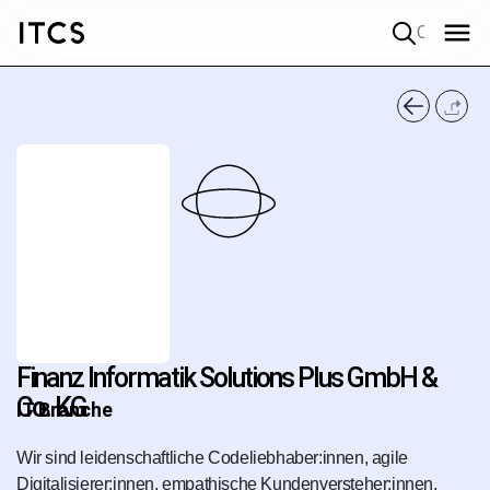
Quick search
Finanz Informatik Solutions Plus GmbH &
Co. KG
IT Branche
Wir sind leidenschaftliche Codeliebhaber:innen, agile
Digitalisierer:innen, empathische Kundenversteher:innen,