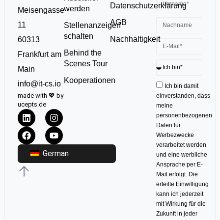
Datenschutzerklärung
werden
Meisengasse
AGB
11
Stellenanzeigen
schalten
Nachhaltigkeit
60313
Behind the
Frankfurt am
Scenes Tour
Main
Kooperationen
info@it-cs.io
Ich bin damit
made with 💖 by
einverstanden, dass
ucepts.de
meine
personenbezogenen
Daten für
Werbezwecke
verarbeitet werden
German
und eine werbliche
Ansprache per E-
Mail erfolgt. Die
erteilte Einwilligung
kann ich jederzeit
mit Wirkung für die
Zukunft in jeder