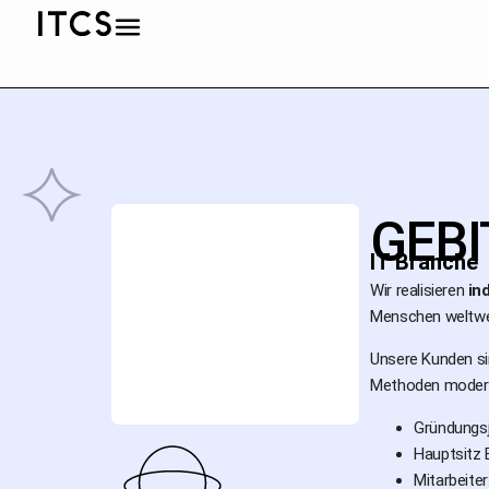
GEBI
IT Branche
Wir realisieren
ind
Menschen weltwei
Unsere Kunden sin
Methoden moderns
Gründungsj
Hauptsitz B
Mitarbeiter