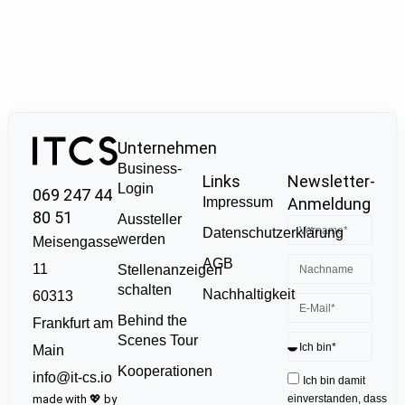
Unternehmen
Business-
Links
Newsletter-
Login
069 247 44
Impressum
Anmeldung
80 51
Aussteller
Datenschutzerklärung
werden
Meisengasse
AGB
11
Stellenanzeigen
schalten
Nachhaltigkeit
60313
Behind the
Frankfurt am
Scenes Tour
Main
Kooperationen
info@it-cs.io
Ich bin damit
made with 💖 by
einverstanden, dass