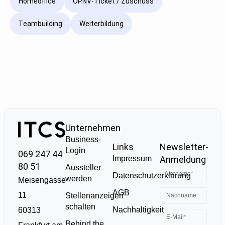
Homeoffice
ÖPNV-Ticket / Zuschuss
Teambuilding
Weiterbildung
Unternehmen
Business-
Links
Newsletter-
Login
069 247 44
Impressum
Anmeldung
80 51
Aussteller
Datenschutzerklärung
werden
Meisengasse
AGB
11
Stellenanzeigen
schalten
Nachhaltigkeit
60313
Behind the