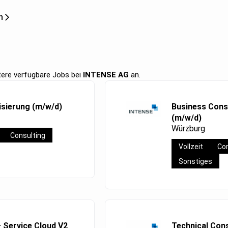
n
itere verfügbare Jobs bei
INTENSE AG
an.
isierung (m/w/d)
Business Consu
(m/w/d)
Würzburg
Consulting
Vollzeit
Con
Sonstiges
– Service Cloud V2
Technical Cons