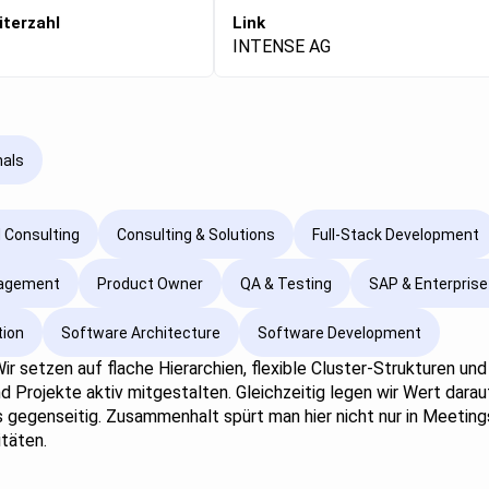
iterzahl
Link
INTENSE AG
nals
 Consulting
Consulting & Solutions
Full-Stack Development
nagement
Product Owner
QA & Testing
SAP & Enterprise
tion
Software Architecture
Software Development
ir setzen auf flache Hierarchien, flexible Cluster-Strukturen u
Projekte aktiv mitgestalten. Gleichzeitig legen wir Wert darauf
ns gegenseitig. Zusammenhalt spürt man hier nicht nur in Meeti
täten.