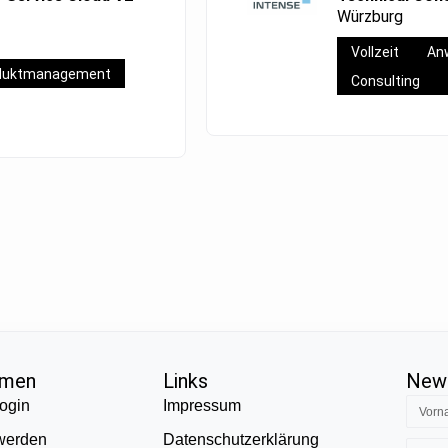
Würzburg
Vollzeit
An
duktmanagement
Consulting
hmen
Links
News
ogin
Impressum
 werden
Datenschutzerklärung