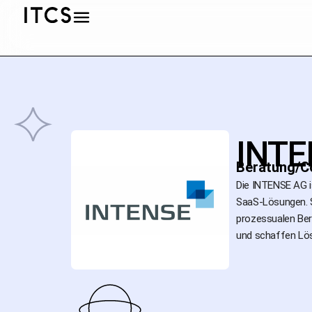
INTE
Beratung/C
Die INTENSE AG i
SaaS-Lösungen. S
prozessualen Ber
und schaffen Lösu