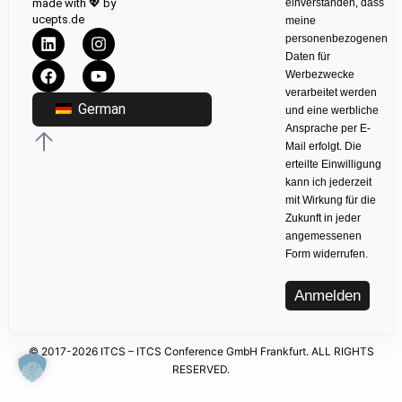
made with 💖 by
einverstanden, dass
ucepts.de
meine
personenbezogenen
Daten für
Werbezwecke
verarbeitet werden
German
und eine werbliche
Ansprache per E-
Mail erfolgt. Die
erteilte Einwilligung
kann ich jederzeit
mit Wirkung für die
Zukunft in jeder
angemessenen
Form widerrufen.
Anmelden
© 2017-2026 ITCS – ITCS Conference GmbH Frankfurt. ALL RIGHTS
RESERVED.