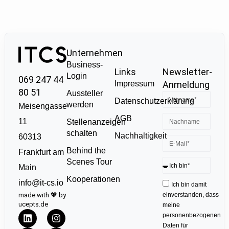
Unternehmen
Business-
Links
Newsletter-
Login
069 247 44
Impressum
Anmeldung
80 51
Aussteller
Datenschutzerklärung
werden
Meisengasse
AGB
11
Stellenanzeigen
schalten
Nachhaltigkeit
60313
Behind the
Frankfurt am
Scenes Tour
Main
Kooperationen
info@it-cs.io
Ich bin damit
made with 💖 by
einverstanden, dass
ucepts.de
meine
personenbezogenen
Daten für