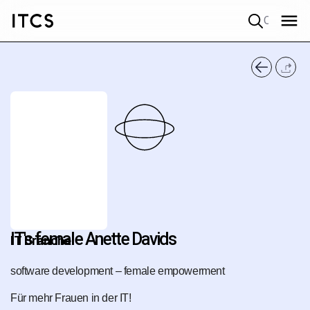
Quick search
IT's female Anette Davids
IT Branche
software development – female empowerment
Für mehr Frauen in der IT!