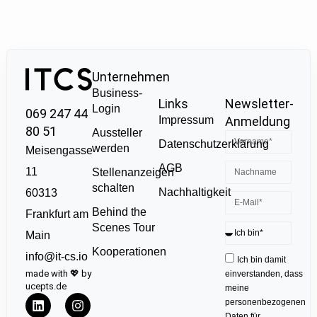
Unternehmen
Business-
Links
Newsletter-
Login
069 247 44
Impressum
Anmeldung
80 51
Aussteller
Datenschutzerklärung
werden
Meisengasse
AGB
11
Stellenanzeigen
schalten
Nachhaltigkeit
60313
Behind the
Frankfurt am
Scenes Tour
Main
Kooperationen
info@it-cs.io
Ich bin damit
made with 💖 by
einverstanden, dass
ucepts.de
meine
personenbezogenen
Daten für