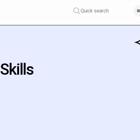
Quick search
⌘
kills