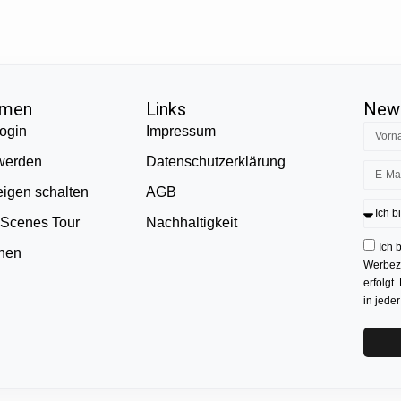
hmen
Links
News
ogin
Impressum
 werden
Datenschutzerklärung
eigen schalten
AGB
 Scenes Tour
Nachhaltigkeit
Ich 
onen
Werbezw
erfolgt.
in jede