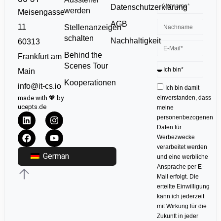
Datenschutzerklärung
werden
Meisengasse
AGB
11
Stellenanzeigen
schalten
Nachhaltigkeit
60313
Behind the
Frankfurt am
Scenes Tour
Main
Kooperationen
info@it-cs.io
Ich bin damit
made with 💖 by
einverstanden, dass
ucepts.de
meine
personenbezogenen
Daten für
Werbezwecke
verarbeitet werden
German
und eine werbliche
Ansprache per E-
Mail erfolgt. Die
erteilte Einwilligung
kann ich jederzeit
mit Wirkung für die
Zukunft in jeder