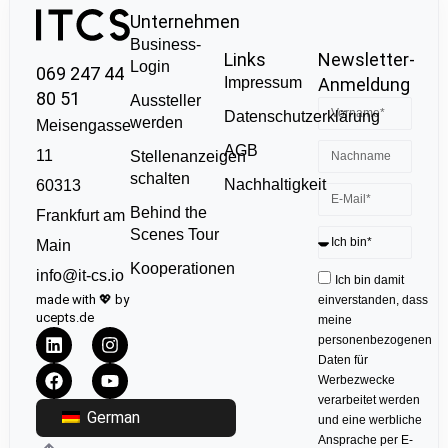
Unternehmen
Business-
Links
Newsletter-
Login
069 247 44
Impressum
Anmeldung
80 51
Aussteller
Datenschutzerklärung
werden
Meisengasse
AGB
11
Stellenanzeigen
schalten
Nachhaltigkeit
60313
Behind the
Frankfurt am
Scenes Tour
Main
Kooperationen
info@it-cs.io
Ich bin damit
made with 💖 by
einverstanden, dass
ucepts.de
meine
personenbezogenen
Daten für
Werbezwecke
verarbeitet werden
German
und eine werbliche
Ansprache per E-