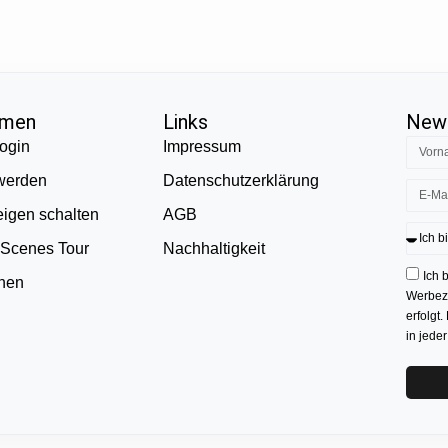
hmen
Links
News
ogin
Impressum
 werden
Datenschutzerklärung
eigen schalten
AGB
 Scenes Tour
Nachhaltigkeit
Ich 
onen
Werbezw
erfolgt.
in jede