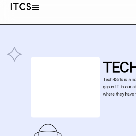
TECH
Tech4Girls is a n
gap in IT. In our
where they have f