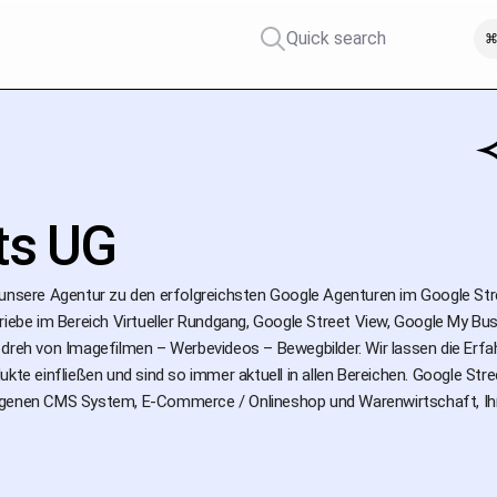
Quick search
⌘
ts UG
 unsere Agentur zu den erfolgreichsten Google Agenturen im Google St
triebe im Bereich Virtueller Rundgang, Google Street View, Google My B
 dreh von Imagefilmen – Werbevideos – Bewegbilder. Wir lassen die Erfa
ukte einfließen und sind so immer aktuell in allen Bereichen. Google St
genen CMS System, E-Commerce / Onlineshop und Warenwirtschaft, Ihre