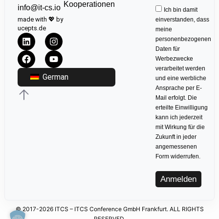
Kooperationen
info@it-cs.io
Ich bin damit
made with 💖 by
einverstanden, dass
ucepts.de
meine
personenbezogenen
Daten für
Werbezwecke
verarbeitet werden
German
und eine werbliche
Ansprache per E-
Mail erfolgt. Die
erteilte Einwilligung
kann ich jederzeit
mit Wirkung für die
Zukunft in jeder
angemessenen
Form widerrufen.
Anmelden
© 2017-2026 ITCS – ITCS Conference GmbH Frankfurt. ALL RIGHTS
RESERVED.