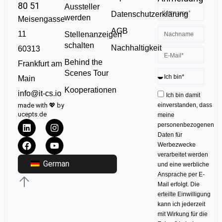
80 51
Aussteller
Datenschutzerklärung
werden
Meisengasse
AGB
11
Stellenanzeigen
schalten
Nachhaltigkeit
60313
Behind the
Frankfurt am
Scenes Tour
Main
Kooperationen
info@it-cs.io
Ich bin damit
made with 💖 by
einverstanden, dass
ucepts.de
meine
personenbezogenen
Daten für
Werbezwecke
verarbeitet werden
German
und eine werbliche
Ansprache per E-
Mail erfolgt. Die
erteilte Einwilligung
kann ich jederzeit
mit Wirkung für die