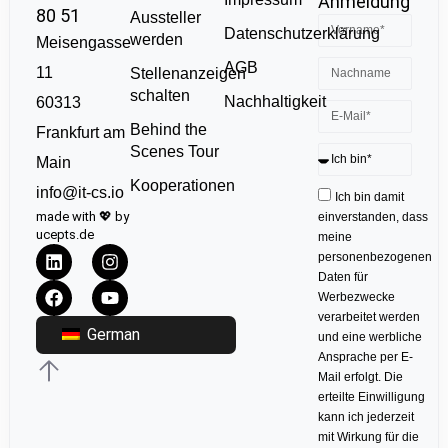
Anmeldung
80 51
Aussteller
Datenschutzerklärung
werden
Meisengasse
AGB
11
Stellenanzeigen
schalten
Nachhaltigkeit
60313
Behind the
Frankfurt am
Scenes Tour
Main
Kooperationen
info@it-cs.io
Ich bin damit
made with 💖 by
einverstanden, dass
ucepts.de
meine
personenbezogenen
Daten für
Werbezwecke
verarbeitet werden
German
und eine werbliche
Ansprache per E-
Mail erfolgt. Die
erteilte Einwilligung
kann ich jederzeit
mit Wirkung für die