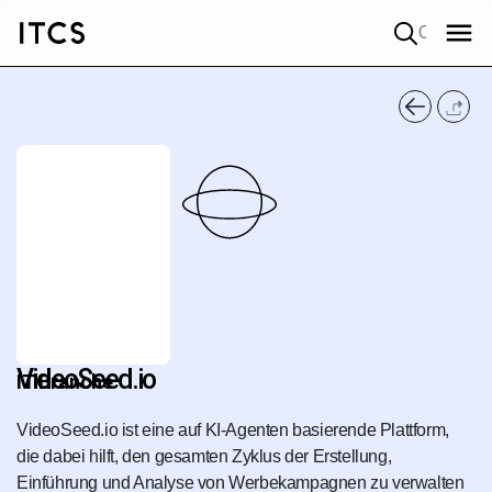
Quick search
VideoSeed.io
IT Branche
VideoSeed.io ist eine auf KI-Agenten basierende Plattform,
die dabei hilft, den gesamten Zyklus der Erstellung,
Einführung und Analyse von Werbekampagnen zu verwalten