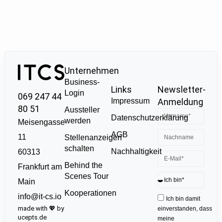
Unternehmen
Business-
Links
Newsletter-
Login
069 247 44
Impressum
Anmeldung
80 51
Aussteller
Datenschutzerklärung
werden
Meisengasse
AGB
11
Stellenanzeigen
schalten
Nachhaltigkeit
60313
Behind the
Frankfurt am
Scenes Tour
Main
Kooperationen
info@it-cs.io
Ich bin damit
made with 💖 by
einverstanden, dass
ucepts.de
meine