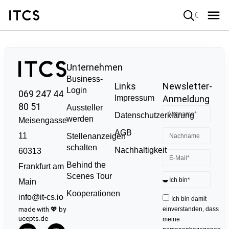
Quick search
Unternehmen
Business-
Links
Newsletter-
Login
069 247 44
Impressum
Anmeldung
80 51
Aussteller
Datenschutzerklärung
werden
Meisengasse
AGB
11
Stellenanzeigen
schalten
Nachhaltigkeit
60313
Behind the
Frankfurt am
Scenes Tour
Main
Kooperationen
info@it-cs.io
Ich bin damit
made with 💖 by
einverstanden, dass
ucepts.de
meine