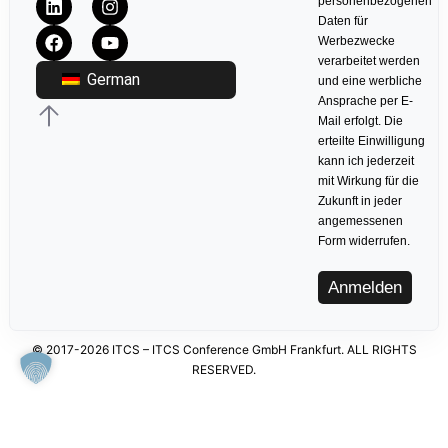
personenbezogenen
Daten für
Werbezwecke
verarbeitet werden
German
und eine werbliche
Ansprache per E-
Mail erfolgt. Die
erteilte Einwilligung
kann ich jederzeit
mit Wirkung für die
Zukunft in jeder
angemessenen
Form widerrufen.
Anmelden
© 2017-2026 ITCS – ITCS Conference GmbH Frankfurt. ALL RIGHTS
RESERVED.