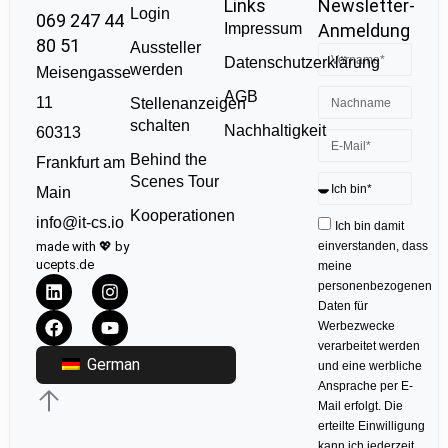
Links
Newsletter-
Login
069 247 44
Impressum
Anmeldung
80 51
Aussteller
Datenschutzerklärung
werden
Meisengasse
AGB
11
Stellenanzeigen
schalten
Nachhaltigkeit
60313
Behind the
Frankfurt am
Scenes Tour
Main
Kooperationen
info@it-cs.io
Ich bin damit
made with 💖 by
einverstanden, dass
ucepts.de
meine
personenbezogenen
Daten für
Werbezwecke
verarbeitet werden
German
und eine werbliche
Ansprache per E-
Mail erfolgt. Die
erteilte Einwilligung
kann ich jederzeit