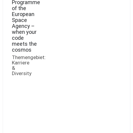
Programme
of the
European
Space
Agency –
when your
code
meets the
cosmos
Themengebiet:
Karriere
&
Diversity
Markus
Kissler-
Patig,
Head
of
Science