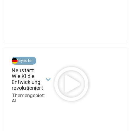
Morina,
Head
of
IT
Baufinanzierung
Keynote
Neustart:
Wie KI die
Entwicklung
revolutioniert
Themengebiet:
AI
Philipp