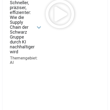
Schneller,
präziser,
effizienter:
Wie die
Supply
Chain der
Schwarz
Gruppe
durch KI
nachhaltiger
wird
Themengebiet:
AI
Alexander
Ernst,
Head
of
Product