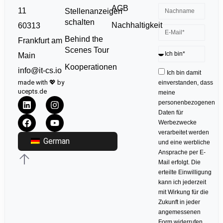
AGB
11
Stellenanzeigen
schalten
Nachhaltigkeit
60313
Behind the
Frankfurt am
Scenes Tour
Main
Kooperationen
info@it-cs.io
Ich bin damit
made with 💖 by
einverstanden, dass
ucepts.de
meine
personenbezogenen
Daten für
Werbezwecke
verarbeitet werden
German
und eine werbliche
Ansprache per E-
Mail erfolgt. Die
erteilte Einwilligung
kann ich jederzeit
mit Wirkung für die
Zukunft in jeder
angemessenen
Form widerrufen.