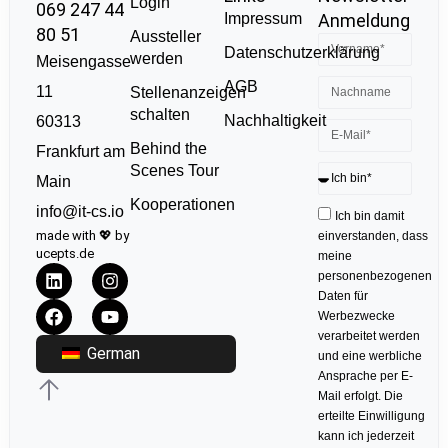
Login
069 247 44
Impressum
Anmeldung
80 51
Aussteller
Datenschutzerklärung
werden
Meisengasse
AGB
11
Stellenanzeigen
schalten
Nachhaltigkeit
60313
Behind the
Frankfurt am
Scenes Tour
Main
Kooperationen
info@it-cs.io
Ich bin damit
made with 💖 by
einverstanden, dass
ucepts.de
meine
personenbezogenen
Daten für
Werbezwecke
verarbeitet werden
German
und eine werbliche
Ansprache per E-
Mail erfolgt. Die
erteilte Einwilligung
kann ich jederzeit