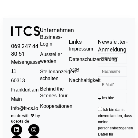
Unternehmen
Business-
Links
Newsletter-
Login
069 247 44
Impressum
Anmeldung
80 51
Aussteller
Datenschutzerklärung
werden
Meisengasse
AGB
11
Stellenanzeigen
schalten
Nachhaltigkeit
60313
Behind the
Frankfurt am
Scenes Tour
Main
Kooperationen
info@it-cs.io
Ich bin damit
made with 💖 by
einverstanden, dass
ucepts.de
meine
personenbezogenen
Daten für