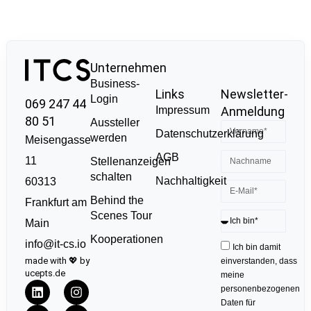
Unternehmen
Business-
Links
Newsletter-
Login
069 247 44
Impressum
Anmeldung
80 51
Aussteller
Datenschutzerklärung
werden
Meisengasse
AGB
11
Stellenanzeigen
schalten
Nachhaltigkeit
60313
Behind the
Frankfurt am
Scenes Tour
Main
Kooperationen
info@it-cs.io
Ich bin damit
made with 💖 by
einverstanden, dass
ucepts.de
meine
personenbezogenen
Daten für