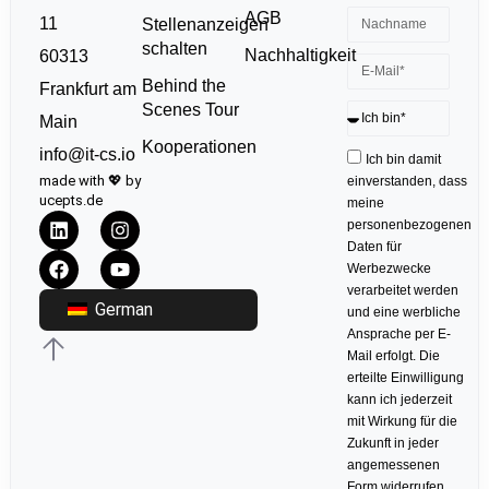
AGB
11
Stellenanzeigen
schalten
Nachhaltigkeit
60313
Behind the
Frankfurt am
Scenes Tour
Main
Kooperationen
info@it-cs.io
Ich bin damit
made with 💖 by
einverstanden, dass
ucepts.de
meine
personenbezogenen
Daten für
Werbezwecke
verarbeitet werden
German
und eine werbliche
Ansprache per E-
Mail erfolgt. Die
erteilte Einwilligung
kann ich jederzeit
mit Wirkung für die
Zukunft in jeder
angemessenen
Form widerrufen.