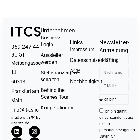
Unternehmen
Business-
Links
Newsletter-
Login
069 247 44
Impressum
Anmeldung
80 51
Aussteller
Datenschutzerklärung
werden
Meisengasse
AGB
11
Stellenanzeigen
schalten
Nachhaltigkeit
60313
Behind the
Frankfurt am
Scenes Tour
Main
Kooperationen
info@it-cs.io
Ich bin damit
made with 💖 by
einverstanden, dass
ucepts.de
meine
personenbezogenen
Daten für