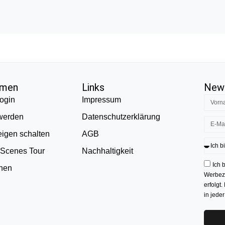
hmen
Links
News
ogin
Impressum
 werden
Datenschutzerklärung
eigen schalten
AGB
 Scenes Tour
Nachhaltigkeit
Ich 
onen
Werbezw
erfolgt.
in jede