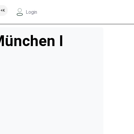
+K
Login
München I