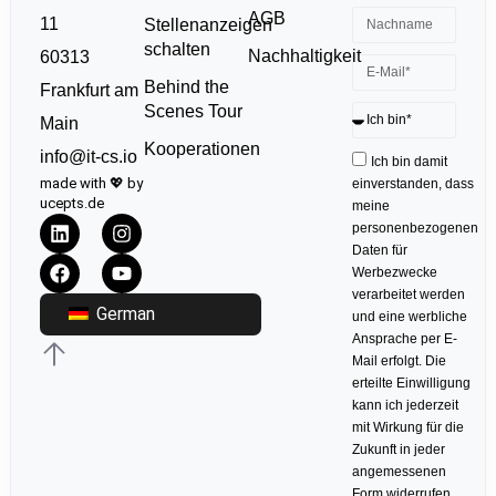
AGB
11
Stellenanzeigen
schalten
Nachhaltigkeit
60313
Behind the
Frankfurt am
Scenes Tour
Main
Kooperationen
info@it-cs.io
Ich bin damit
made with 💖 by
einverstanden, dass
ucepts.de
meine
personenbezogenen
Daten für
Werbezwecke
verarbeitet werden
German
und eine werbliche
Ansprache per E-
Mail erfolgt. Die
erteilte Einwilligung
kann ich jederzeit
mit Wirkung für die
Zukunft in jeder
angemessenen
Form widerrufen.