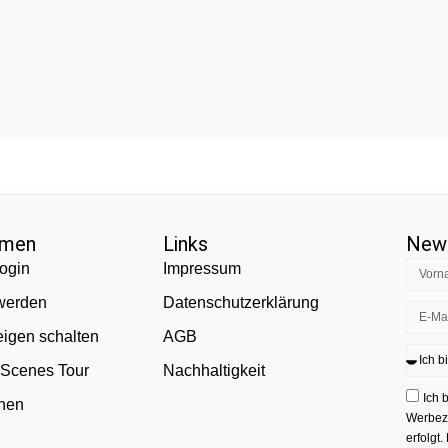
hmen
Links
News
ogin
Impressum
 werden
Datenschutzerklärung
eigen schalten
AGB
 Scenes Tour
Nachhaltigkeit
Ich 
onen
Werbezw
erfolgt.