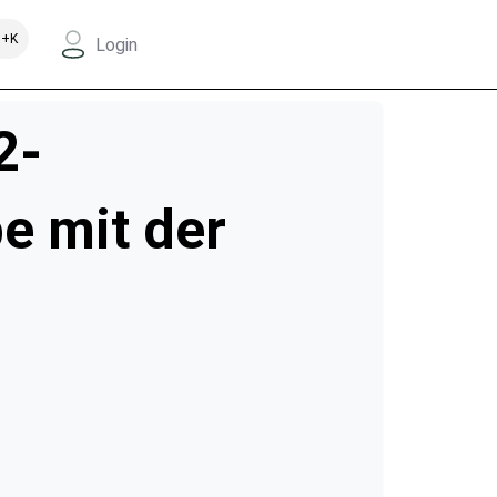
+K
Login
2-
e mit der