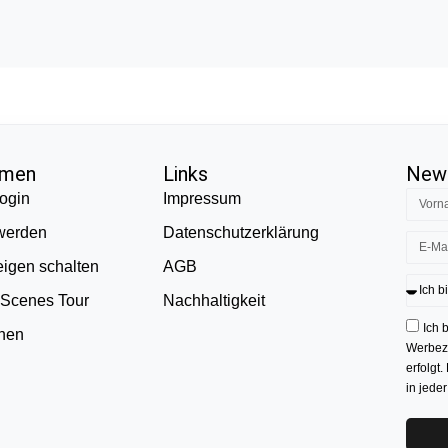
hmen
Links
News
ogin
Impressum
 werden
Datenschutzerklärung
eigen schalten
AGB
 Scenes Tour
Nachhaltigkeit
Ich 
onen
Werbezw
erfolgt.
in jede