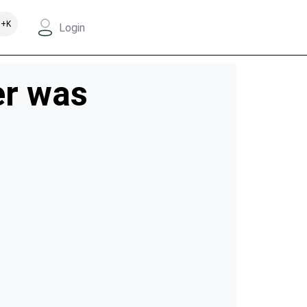
+K
Login
er was