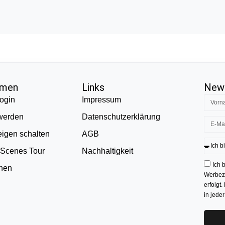
hmen
Links
News
ogin
Impressum
 werden
Datenschutzerklärung
eigen schalten
AGB
 Scenes Tour
Nachhaltigkeit
Ich 
onen
Werbezw
erfolgt.
in jede