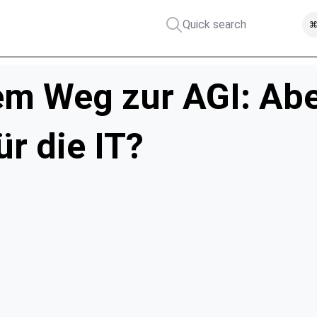
Quick search
⌘
dem Weg zur AGI: Ab
ür die IT?