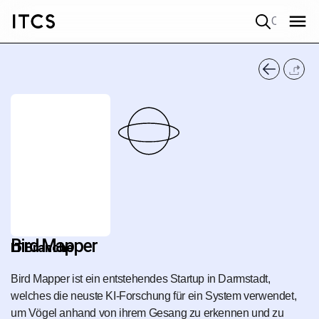
Quick search
Bird Mapper
IT Branche
Bird Mapper ist ein entstehendes Startup in Darmstadt,
welches die neuste KI-Forschung für ein System verwendet,
um Vögel anhand von ihrem Gesang zu erkennen und zu