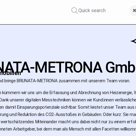
Quick search
⌘
ATA-METRONA GmbH
obilien
Und bringe BRUNATA-METRONA zusammen mit unserem Team voran.
n kümmern wir uns um die Erfassung und Abrechnung von Heizenergie, 
Dank unserer digitalen Messtechniken können wir Kund:innen verlässlich
en damit Einsparungspotenziale sichtbar. Somit leistet unser Team aus 
arung und Reduktion des CO2-Ausstoßes in Gebäuden. Oder kurz: Sie ma
r wertschätzendes Miteinander macht uns dabei nicht nur zu einem erfo
neten Arbeitgeber, bei dem man als Mensch mit allen Facetten willkomm