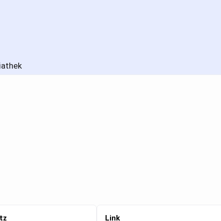
iathek
tz
Link