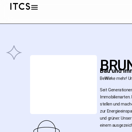
BRUN
Bau und Imm
Be
Wir
ke mehr! 
Seit Generatione
Immobilienarten. 
stellen und mach
zur Energieeinsp
und grüner. Unse
einem ausgezeich