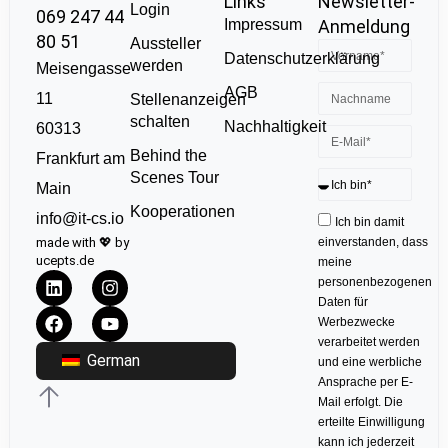
Links
Newsletter-
Login
069 247 44
Impressum
Anmeldung
80 51
Aussteller
Datenschutzerklärung
werden
Meisengasse
AGB
11
Stellenanzeigen
schalten
Nachhaltigkeit
60313
Behind the
Frankfurt am
Scenes Tour
Main
Kooperationen
info@it-cs.io
Ich bin damit
made with 💖 by
einverstanden, dass
ucepts.de
meine
personenbezogenen
Daten für
Werbezwecke
verarbeitet werden
German
und eine werbliche
Ansprache per E-
Mail erfolgt. Die
erteilte Einwilligung
kann ich jederzeit