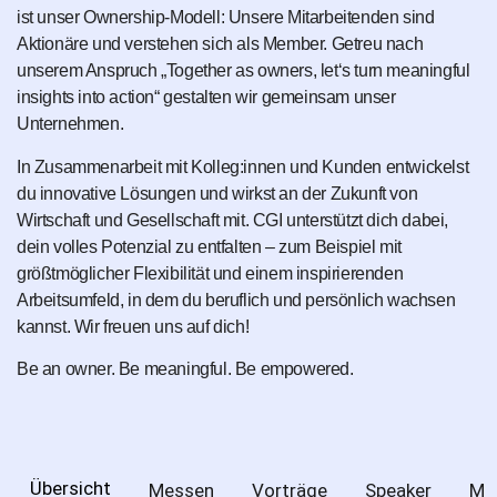
ist unser Ownership-Modell: Unsere Mitarbeitenden sind
Aktionäre und verstehen sich als Member. Getreu nach
unserem Anspruch „Together as owners, let‘s turn meaningful
insights into action“ gestalten wir gemeinsam unser
Unternehmen.
In Zusammenarbeit mit Kolleg:innen und Kunden entwickelst
du innovative Lösungen und wirkst an der Zukunft von
Wirtschaft und Gesellschaft mit. CGI unterstützt dich dabei,
dein volles Potenzial zu entfalten – zum Beispiel mit
größtmöglicher Flexibilität und einem inspirierenden
Arbeitsumfeld, in dem du beruflich und persönlich wachsen
kannst. Wir freuen uns auf dich!
Be an owner. Be meaningful. Be empowered.
Übersicht
Messen
Vorträge
Speaker
Me