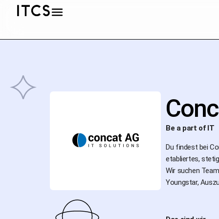
Conc
Be a part of IT
Du findest bei Co
etabliertes, ste
Wir suchen Teampl
Youngstar, Auszub