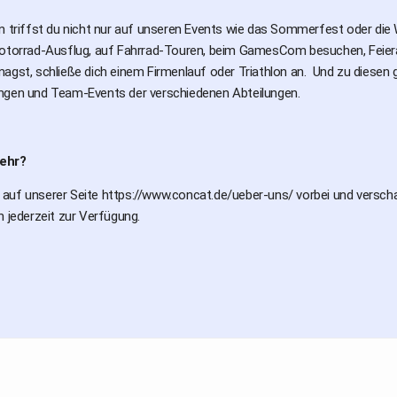
en triffst du nicht nur auf unseren Events wie das Sommerfest oder d
Motorrad-Ausflug, auf Fahrrad-Touren, beim GamesCom besuchen, Feierab
agst, schließe dich einem Firmenlauf oder Triathlon an. Und zu diesen 
ngen und Team-Events der verschiedenen Abteilungen.
ehr?
uf unserer Seite https://www.concat.de/ueber-uns/ vorbei und verschaff
h jederzeit zur Verfügung.