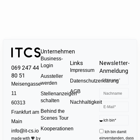
Unternehmen
Business-
Links
Newsletter-
Login
069 247 44
Impressum
Anmeldung
80 51
Aussteller
Datenschutzerklärung
werden
Meisengasse
AGB
11
Stellenanzeigen
schalten
Nachhaltigkeit
60313
Behind the
Frankfurt am
Scenes Tour
Main
Kooperationen
info@it-cs.io
Ich bin damit
made with 💖 by
einverstanden, dass