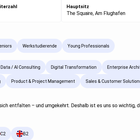
iterzahl
Hauptsitz
The Squaire, Am Flughafen
eniors
Werkstudierende
Young Professionals
Data / AI Consulting
Digital Transformation
Enterprise Arch
g
Product & Project Management
Sales & Customer Solution
n sich entfalten – und umgekehrt. Deshalb ist es uns so wichtig,
C2
B2