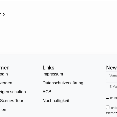
n
hmen
Links
News
ogin
Impressum
 werden
Datenschutzerklärung
eigen schalten
AGB
 Scenes Tour
Nachhaltigkeit
Ich 
onen
Werbezw