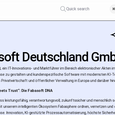
Quick search
⌘
soft Deutschland Gm
, ein IT-Innovations- und Marktführer im Bereich elektronischer Akten i
e zu gestalten und kundenspezifische Software mit modernsten KI-Tec
Privatwirtschaft und öffentlicher Verwaltung in Europa und darüber hinau
ets Trust“: Die Fabasoft DNA
muss leistungsfähig, verantwortungsvoll, zukunftssicher und menschlich
it unserem intelligenten Ökosystem Fabasphere ordnen, vernetzen und 
e. Innovation, KI-gestützte Prozessautomatisierung, höchste Sicherhei