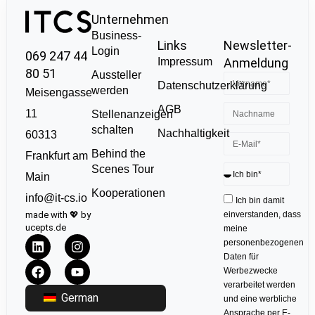
Unternehmen
Business-
Links
Newsletter-
Login
069 247 44
Impressum
Anmeldung
80 51
Aussteller
Datenschutzerklärung
werden
Meisengasse
AGB
11
Stellenanzeigen
schalten
Nachhaltigkeit
60313
Behind the
Frankfurt am
Scenes Tour
Main
Kooperationen
info@it-cs.io
Ich bin damit
made with 💖 by
einverstanden, dass
ucepts.de
meine
personenbezogenen
Daten für
Werbezwecke
verarbeitet werden
German
und eine werbliche
Ansprache per E-