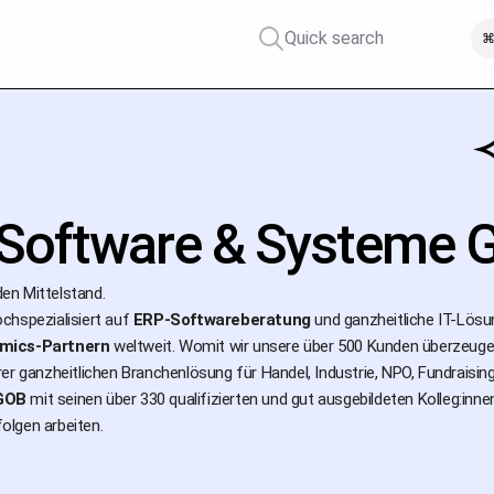
Quick search
⌘
Software & Systeme 
 den Mittelstand.
chspezialisiert auf
ERP-Softwareberatung
und ganzheitliche IT-Lösu
mics-Partnern
weltweit. Womit wir unsere über 500 Kunden überzeug
rer ganzheitlichen Branchenlösung für Handel, Industrie, NPO, Fundraisi
GOB
mit seinen über 330 qualifizierten und gut ausgebildeten Kolleg:inn
lgen arbeiten.