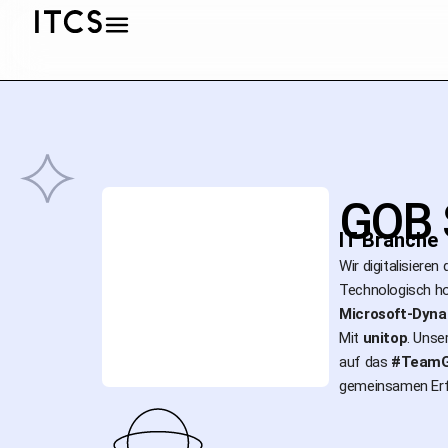
GOB 
IT Branche
Wir digitalisieren
Technologisch ho
Microsoft-Dyna
Mit
unitop
. Unse
auf das
#Team
gemeinsamen Erfo