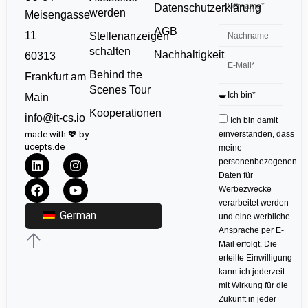
Datenschutzerklärung
werden
Meisengasse
AGB
11
Stellenanzeigen
schalten
Nachhaltigkeit
60313
Behind the
Frankfurt am
Scenes Tour
Main
Kooperationen
info@it-cs.io
Ich bin damit
made with 💖 by
einverstanden, dass
ucepts.de
meine
personenbezogenen
Daten für
Werbezwecke
verarbeitet werden
German
und eine werbliche
Ansprache per E-
Mail erfolgt. Die
erteilte Einwilligung
kann ich jederzeit
mit Wirkung für die
Zukunft in jeder